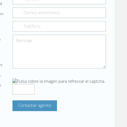
tá
on
n
de
,
n