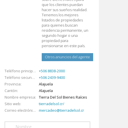
que los clientes puedan
hacer sus sueños realidad.
Tenemos los mejores
listados de propiedades
para quienes buscan
residencia permanente, un
segundo hogar o una
propiedad para
pensionarse en este país.
Otros anuncios del agente
Teléfono principal
+506 8838-2000
Teléfono secundario
+506 2439-9400
Provincia
Alajuela
Cantón
Alajuela
Nombre empresa
Tierra Del Sol Bienes Raíces
Sitio web
tierradelsol.cr/
Correo electrónico
mercadeo@tierradelsol.cr