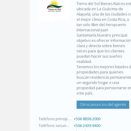
Tierra del Sol Bienes Raíces es
ubicada en La Guácima de
Alajuela, una de las ciudades c
el mejor clima en Costa Rica, a
tan solo 8km del Aeropuerto
Internacional Juan
Santamaría.Nuestro principal
objetivo es ofrecer informació
clara y directa sobre bienes
raíces para que los clientes
puedan hacer sus sueños
realidad.
Tenemos los mejores listados 
propiedades para quienes
buscan residencia permanente
un segundo hogar o una
propiedad para pensionarse e
este país.
Otros anuncios del agente
Teléfono principal
+506 8838-2000
Teléfono secundario
+506 2439-9400