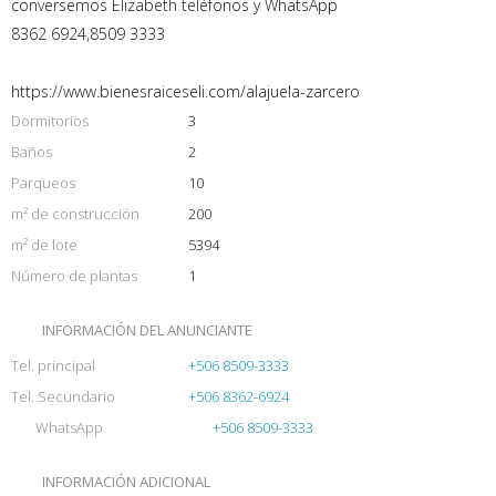
conversemos Elizabeth teléfonos y WhatsApp
8362 6924,8509 3333
https://www.bienesraiceseli.com/alajuela-zarcero
Dormitorios
3
Baños
2
Parqueos
10
m² de construcción
200
m² de lote
5394
Número de plantas
1
INFORMACIÓN DEL ANUNCIANTE
Tel. principal
+506 8509-3333
Tel. Secundario
+506 8362-6924
WhatsApp
+506 8509-3333
INFORMACIÓN ADICIONAL