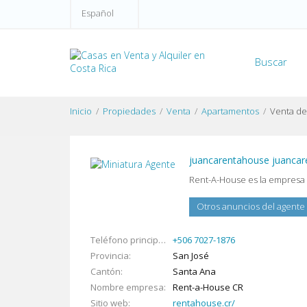
Español
Buscar
Inicio
Propiedades
Venta
Apartamentos
Venta de
juancarentahouse juanca
Rent-A-House es la empresa 
Ver
Ver
Otros anuncios del agente
mapa
más
grande
Teléfono principal
+506 7027-1876
Provincia
San José
Cantón
Santa Ana
Nombre empresa
Rent-a-House CR
Sitio web
rentahouse.cr/