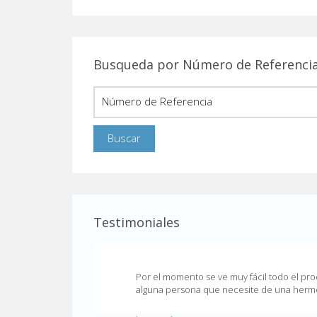
Anuncio
Contar a un amigo
Venta
Busqueda por Número de Referenci
de
Apartamento
en
La
Trinidad,
Testimoniales
Moravia.
RAH
Por el momento se ve muy fácil todo el pr
25-
alguna persona que necesite de una hermosa