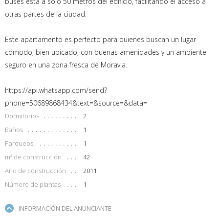
buses está a solo 50 metros del edificio, facilitando el acceso a
otras partes de la ciudad.
Este apartamento es perfecto para quienes buscan un lugar
cómodo, bien ubicado, con buenas amenidades y un ambiente
seguro en una zona fresca de Moravia.
https://api.whatsapp.com/send?
phone=50689868434&text=&source=&data=
Dormitorios
2
Baños
1
Parqueos
1
m² de construcción
42
Año de construcción
2011
Número de plantas
1
INFORMACIÓN DEL ANUNCIANTE