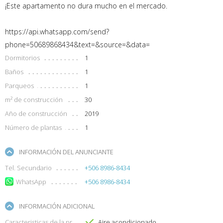
¡Este apartamento no dura mucho en el mercado.
https://api.whatsapp.com/send?
phone=50689868434&text=&source=&data=
Dormitorios
1
Baños
1
Parqueos
1
m² de construcción
30
Año de construcción
2019
Número de plantas
1
INFORMACIÓN DEL ANUNCIANTE
Tel. Secundario
+506 8986-8434
WhatsApp
+506 8986-8434
INFORMACIÓN ADICIONAL
Caracteristicas de la propiedad
Aire acondicionado