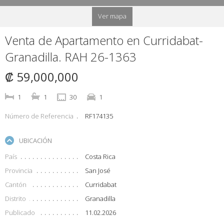
Ver mapa
Venta de Apartamento en Curridabat-
Granadilla. RAH 26-1363
₡ 59,000,000
1
1
30
1
Número de Referencia
RF174135
UBICACIÓN
País
Costa Rica
Provincia
San José
Cantón
Curridabat
Distrito
Granadilla
Publicado
11.02.2026