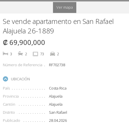
Ver mapa
Se vende apartamento en San Rafael
Alajuela 26-1889
₡ 69,900,000
3
2
73
2
Número de Referencia
RF702738
UBICACIÓN
País
Costa Rica
Provincia
Alajuela
Cantón
Alajuela
Distrito
San Rafael
Publicado
28.04.2026