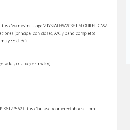
https://wa.me/message/ZTYSIWLHW2C3E1 ALQUILER CASA
ciones (principal con clóset, A/C y baño completo)
ama y colchón)
gerador, cocina y extractor)
 86127562 https://laurasebournerentahouse.com