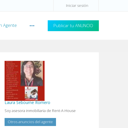
Iniciar sesión
n Agente
Publicar tu ANUNCIO
Laura Sebourne Romero
Soy asesora inmobiliaria de Rent-A-House
Otros anuncios del agente