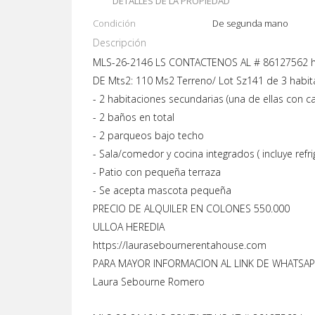
DETALLES DE LA PROPIEDAD
Condición
De segunda mano
Descripción
MLS-26-2146 LS CONTACTENOS AL # 86127562 
DE Mts2: 110 Ms2 Terreno/ Lot Sz141 de 3 habita
- 2 habitaciones secundarias (una de ellas con c
- 2 baños en total
- 2 parqueos bajo techo
- Sala/comedor y cocina integrados ( incluye refri
- Patio con pequeña terraza
- Se acepta mascota pequeña
PRECIO DE ALQUILER EN COLONES 550.000
ULLOA HEREDIA
https://laurasebournerentahouse.com
PARA MAYOR INFORMACION AL LINK DE WHATSAPP
Laura Sebourne Romero