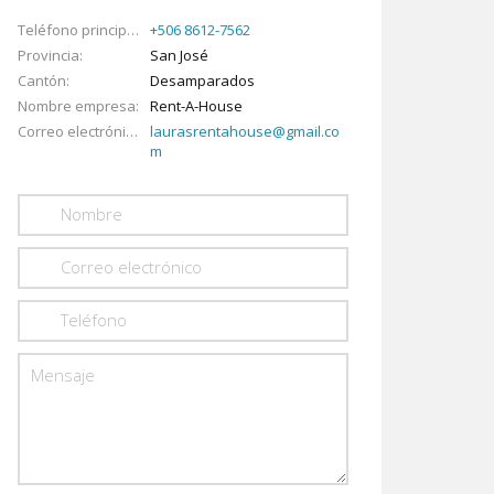
Teléfono principal
+506 8612-7562
Provincia
San José
Cantón
Desamparados
Nombre empresa
Rent-A-House
Correo electrónico
laurasrentahouse@gmail.co
m