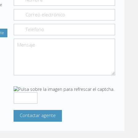
de
nte