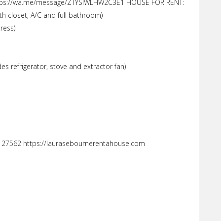
tps://wa.me/message/ZTYSIWLHW2C3E1 HOUSE FOR RENT:
 closet, A/C and full bathroom)
ress)
es refrigerator, stove and extractor fan)
27562 https://laurasebournerentahouse.com