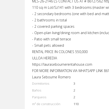
MLS-26-2146 LS CONTACT US AT # 86127562 ht
110 sq m Lot/Sz141 with 3 bedrooms (master with
- 2 secondary bedrooms (one with bed and matt
- 2 bathrooms in total
- 2 covered parking spaces
- Open-plan living/dining room and kitchen (includ
- Patio with small terrace
- Small pets allowed
RENTAL PRICE IN COLONES 550,000
ULLOA HEREDIA
https://laurasebournerentahouse.com
FOR MORE INFORMATION VIA WHATSAPP LINK 861
Laura Sebourne Romero
Dormitorios
3
Baños
2
Parqueos
2
m² de construcción
110