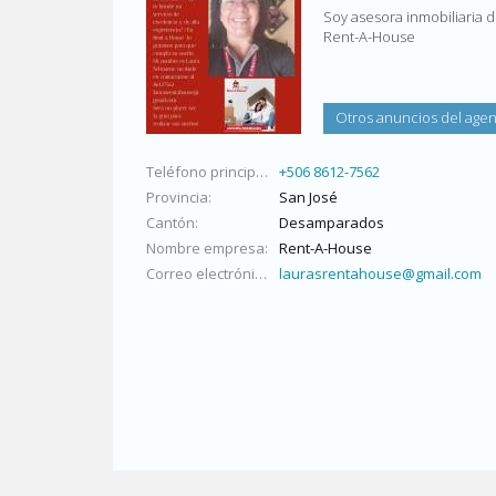
Soy asesora inmobiliaria 
Rent-A-House
Otros anuncios del age
Teléfono principal
+506 8612-7562
Provincia
San José
Cantón
Desamparados
Nombre empresa
Rent-A-House
Correo electrónico
laurasrentahouse@gmail.com