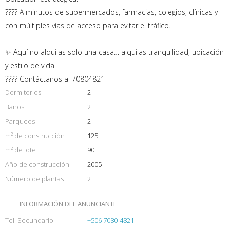
???? A minutos de supermercados, farmacias, colegios, clínicas y
con múltiples vías de acceso para evitar el tráfico.
✨ Aquí no alquilas solo una casa… alquilas tranquilidad, ubicación
y estilo de vida.
???? Contáctanos al 70804821
Dormitorios
2
Baños
2
Parqueos
2
m² de construcción
125
m² de lote
90
Año de construcción
2005
Número de plantas
2
INFORMACIÓN DEL ANUNCIANTE
Tel. Secundario
+506 7080-4821