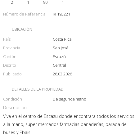
2
1
80
1
Número de Referencia
RF193221
UBICACIÓN
País
Costa Rica
Provincia
San José
Cantón
Escazú
Distrito
Central
Publicado
26.03.2026
DETALLES DE LA PROPIEDAD
Condición
De segunda mano
Descripción
Viva en el centro de Escazu donde encontrara todos los servicios
a la mano, super mercados farmacias panaderías, parada de
buses y Ebais