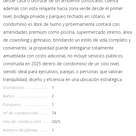
desde casa o disfrutar de un ambiente sofisticado, cuenta
además con vista relajante hacia zona verde desde el primer
nivel, bodega privada y parqueo techado en sótano, el
condominio es libre de humo y próximamente contará con
amenidades premium como piscina, supermercado interno, área
de coworking y gimnasio, brindando un estilo de vida completo y
conveniente, la propiedad puede entregarse totalmente
amueblada con costo adicional, no incluye servicios públicos,
construida en 2025 dentro de condominio de un solo nivel,
siendo ideal para ejecutivos, parejas o personas que valoran
tranquilidad, diseño y eficiencia en una ubicación estratégica.
Dormitorios
1
Baños
2
Parqueos
1
m² de construcción
74
Año de construcción
2025
Número de plantas
1