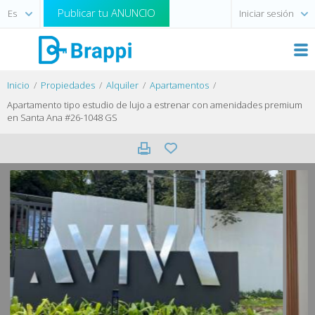
Publicar tu ANUNCIO
Iniciar sesión
Inicio
Propiedades
Alquiler
Apartamentos
Apartamento tipo estudio de lujo a estrenar con amenidades premium
en Santa Ana #26-1048 GS