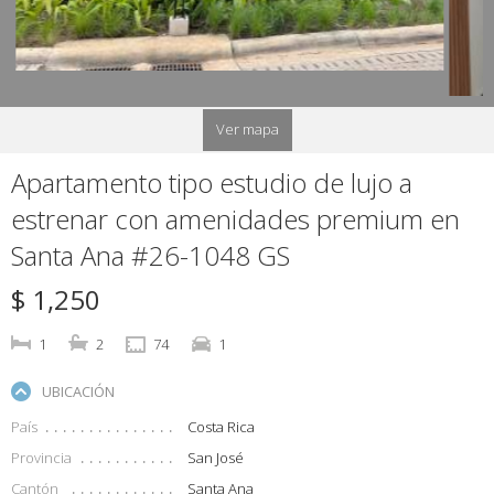
Ver mapa
Apartamento tipo estudio de lujo a
estrenar con amenidades premium en
Santa Ana #26-1048 GS
$ 1,250
1
2
74
1
UBICACIÓN
País
Costa Rica
Provincia
San José
Cantón
Santa Ana