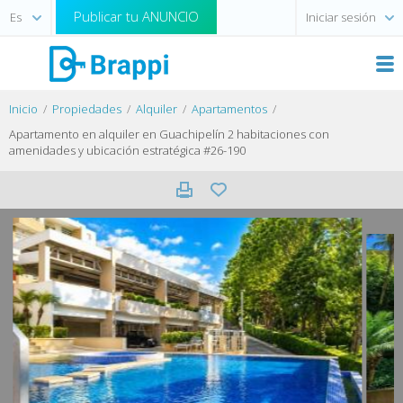
Publicar tu ANUNCIO
Iniciar sesión
Inicio
Propiedades
Alquiler
Apartamentos
Apartamento en alquiler en Guachipelín 2 habitaciones con
amenidades y ubicación estratégica #26-190