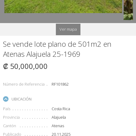
Ver mapa
Se vende lote plano de 501m2 en
Atenas Alajuela 25-1969
₡ 50,000,000
Número de Referencia
RF101862
UBICACIÓN
País
Costa Rica
Provincia
Alajuela
Cantón
Atenas
Publicado
20.11.2025