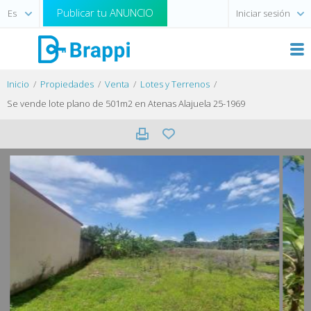
Publicar tu ANUNCIO
Iniciar sesión
Inicio
Propiedades
Venta
Lotes y Terrenos
Se vende lote plano de 501m2 en Atenas Alajuela 25-1969