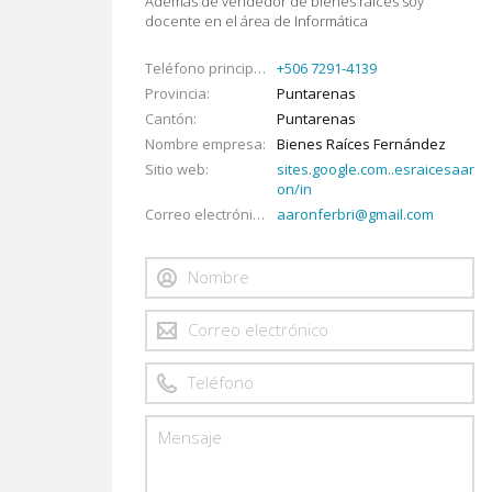
Además de vendedor de bienes raíces soy
docente en el área de Informática
Teléfono principal
+506 7291-4139
Provincia
Puntarenas
Cantón
Puntarenas
Nombre empresa
Bienes Raíces Fernández
Sitio web
sites.google.com..esraicesaar
on/in
Correo electrónico
aaronferbri@gmail.com