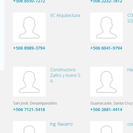
+506 8550-7272
+506 2232-7812
VC Arquitectura
CO
SO
+506 8989-3794
+506 6041-9794
Constructora
Hac
Zafiro y Acero S.
A.
San José
Desamparados
Guanacaste
Santa Cruz
+506 7121-5418
+506 2681-4414
Ing. Navarro
co