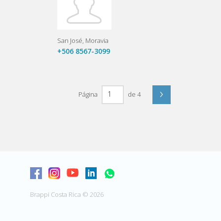
San José
Moravia
+506 8567-3099
›
Página
de 4
Brappi Costa Rica © 2026