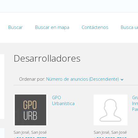
Buscar
Buscar en mapa
Contáctenos
Busca u
Desarrolladores
Ordenar por:
Número de anuncios (Descendiente)
GPO
Gr
Urbanística
Inm
Pa
San José
San José
San José
San José