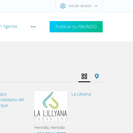
Iniciar sesión
n Agente
Publicar tu ANUNCIO
upo
La Lillyana
obiliario del
rque
Heredia
Heredia