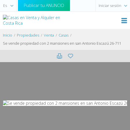
Publicar tu ANUNCIO
Iniciar sesión
Inicio
Propiedades
Venta
Casas
Se vende propiedad con 2 mansiones en san Antonio Escazú 26-711