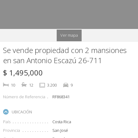
Ver mapa
Se vende propiedad con 2 mansiones
en san Antonio Escazú 26-711
$ 1,495,000
10
12
3.200
9
Número de Referencia
RF868341
UBICACIÓN
País
Costa Rica
Provincia
San José