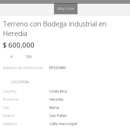
Map View
Terreno con Bodega Industrial en
Heredia
$ 600,000
4
700
Número de Referencia
RF320485
LOCATION
Country
Costa Rica
Province
Heredia
City
Barva
District
San Pablo
Address
Calle Asecoopel