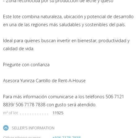
- Zona reconocida por su producción de leche y queso
Este lote combina naturaleza, ubicación y potencial de desarrollo
en una de las regiones más saludables y sostenibles del país.
Ideal para quienes buscan invertir en bienestar, productividad y
calidad de vida.
Pregunte con confianza
Asesora Yunirza Cantillo de Rent-A-House
Para más información comunicarse a los teléfonos 506 7121
8839/ 506 7178 7838 con gusto será atendido.
m² of lot
11925
SELLER’S INFORMATION
Other phone numer
+506 7178-7838