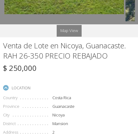
Map View
Venta de Lote en Nicoya, Guanacaste.
RAH 26-350 PRECIO REBAJADO
$ 250,000
LOCATION
Country
Costa Rica
Province
Guanacaste
City
Nicoya
District
Mansion
Address
2