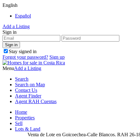
English
Español
Add a Listing
Sign in
Stay signed in
Forgot your password?
Sign up
Menu
Add a Listing
Search
Search on Map
Contact Us
Agent Finder
Agent RAH Cuentas
Home
Properties
Sell
Lots & Land
Venta de Lote en Goicoechea-Calle Blancos. RAH 26-1