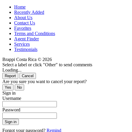
Home
Recently Added
About Us
Contact Us
Favorites
Terms and Conditions
Agent Finder
Services
Testimonials
Brappi Costa Rica © 2026
Select a label or click "Other" to send comments
Loading...
Are you sure you want to cancel your report?
Sign in
Username
Password
Forgot your password?
Remind