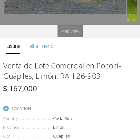
Map View
Listing
Tell a Friend
Venta de Lote Comercial en Pococí-
Guápiles, Limón. RAH 26-903
$ 167,000
LOCATION
Country
Costa Rica
Province
Limón
City
Guapiles