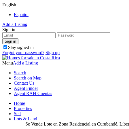
English
Español
Add a Listing
Sign in
Stay signed in
Forgot your password?
Sign up
Menu
Add a Listing
Search
Search on Map
Contact Us
Agent Finder
Agent RAH Cuentas
Home
Properties
Sell
Lots & Land
Se Vende Lote en Zona Residencial en Curubandé, Liber