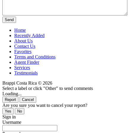
Home
Recently Added
About Us
Contact Us
Favorites
Terms and Conditions
Agent Finder
Services
Testimonials
Brappi Costa Rica © 2026
Select a label or click "Other" to send comments
Loading...
Are you sure you want to cancel your report?
Sign in
Username