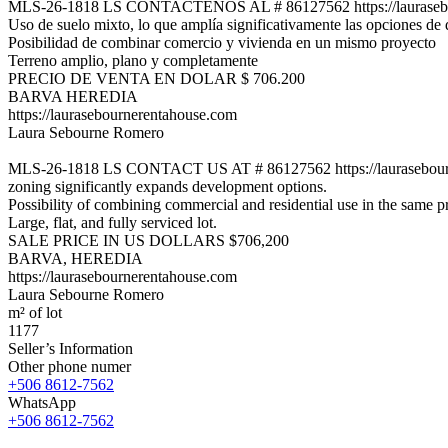
MLS-26-1818 LS CONTACTENOS AL # 86127562 https://laurasebourn
Uso de suelo mixto, lo que amplía significativamente las opciones de 
Posibilidad de combinar comercio y vivienda en un mismo proyecto
Terreno amplio, plano y completamente
PRECIO DE VENTA EN DOLAR $ 706.200
BARVA HEREDIA
https://laurasebournerentahouse.com
Laura Sebourne Romero
MLS-26-1818 LS CONTACT US AT # 86127562 https://laurasebourner
zoning significantly expands development options.
Possibility of combining commercial and residential use in the same pr
Large, flat, and fully serviced lot.
SALE PRICE IN US DOLLARS $706,200
BARVA, HEREDIA
https://laurasebournerentahouse.com
Laura Sebourne Romero
m² of lot
1177
Seller’s Information
Other phone numer
+506 8612-7562
WhatsApp
+506 8612-7562