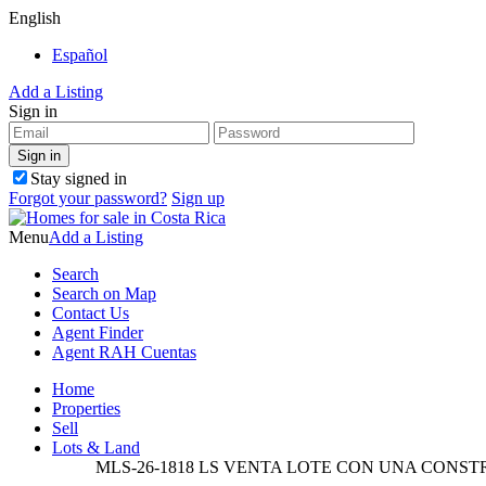
English
Español
Add a Listing
Sign in
Stay signed in
Forgot your password?
Sign up
Menu
Add a Listing
Search
Search on Map
Contact Us
Agent Finder
Agent RAH Cuentas
Home
Properties
Sell
Lots & Land
MLS-26-1818 LS VENTA LOTE CON UNA CONS