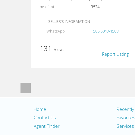
m² of lot
3524
SELLER’S INFORMATION
WhatsApp
+506 6043-1508
131
Views
Report Listing
Home
Recentl
Contact Us
Favorite
Agent Finder
Services