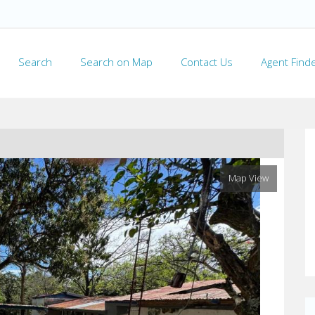
Search
Search on Map
Contact Us
Agent Find
Map View