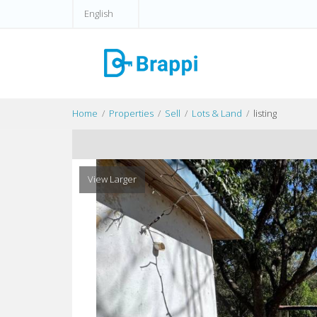
English
Home
Properties
Sell
Lots & Land
listing
View Larger