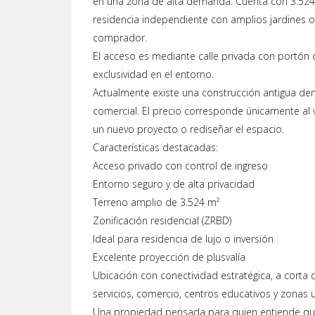
en una zona de alta demanda. Cuenta con 3.524 
residencia independiente con amplios jardines 
comprador.
El acceso es mediante calle privada con portón c
exclusividad en el entorno.
Actualmente existe una construcción antigua dent
comercial. El precio corresponde únicamente al va
un nuevo proyecto o rediseñar el espacio.
Características destacadas:
Acceso privado con control de ingreso
Entorno seguro y de alta privacidad
Terreno amplio de 3.524 m²
Zonificación residencial (ZRBD)
Ideal para residencia de lujo o inversión
Excelente proyección de plusvalía
Ubicación con conectividad estratégica, a corta d
servicios, comercio, centros educativos y zonas 
Una propiedad pensada para quien entiende que 