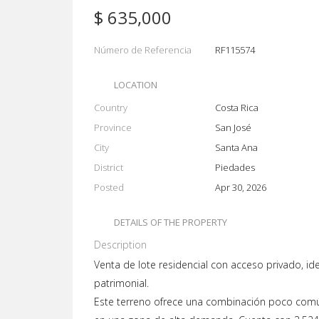
$ 635,000
Número de Referencia
RF115574
LOCATION
Country
Costa Rica
Province
San José
City
Santa Ana
District
Piedades
Posted
Apr 30, 2026
DETAILS OF THE PROPERTY
Description
Venta de lote residencial con acceso privado, ide
patrimonial.
Este terreno ofrece una combinación poco común: