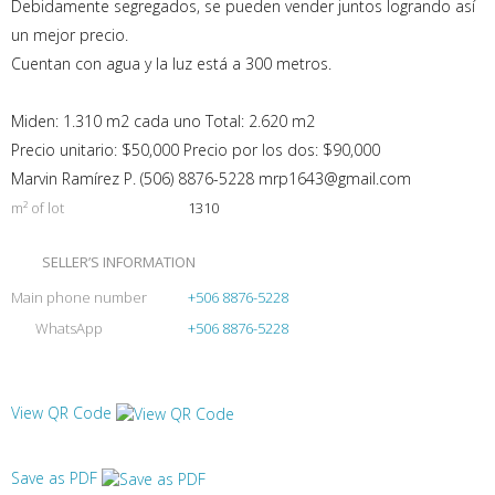
Debidamente segregados, se pueden vender juntos logrando así
un mejor precio.
Cuentan con agua y la luz está a 300 metros.
Miden: 1.310 m2 cada uno Total: 2.620 m2
Precio unitario: $50,000 Precio por los dos: $90,000
Marvin Ramírez P. (506) 8876-5228 mrp1643@gmail.com
m² of lot
1310
SELLER’S INFORMATION
Main phone number
+506 8876-5228
WhatsApp
+506 8876-5228
View QR Code
Save as PDF