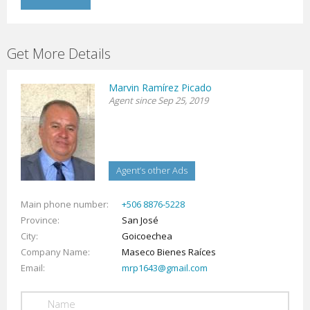
Get More Details
Marvin Ramírez Picado
Agent since Sep 25, 2019
Agent’s other Ads
Main phone number
+506 8876-5228
Province
San José
City
Goicoechea
Company Name
Maseco Bienes Raíces
Email
mrp1643@gmail.com