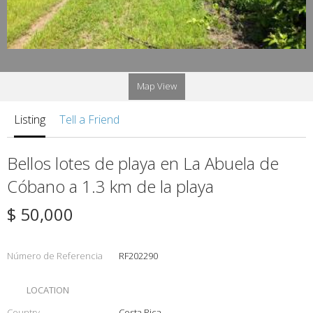
Map View
Listing
Tell a Friend
Bellos lotes de playa en La Abuela de
Cóbano a 1.3 km de la playa
$ 50,000
Número de Referencia
RF202290
LOCATION
Country
Costa Rica