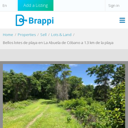
Add a Listing
Sign in
Home
Properties
Sell
Lots & Land
Bellos lotes de playa en La Abuela de Cóbano a 1.3 km de la playa