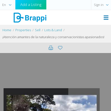
Add a Listing
Sign in
Home
Properties
Sell
Lots & Land
¡Atención amantes de la naturaleza y conservacionistas apasionados!