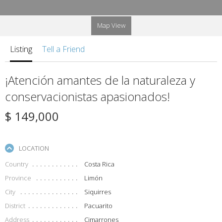
Map View
Listing
Tell a Friend
¡Atención amantes de la naturaleza y
conservacionistas apasionados!
$ 149,000
LOCATION
Country
Costa Rica
Province
Limón
City
Siquirres
District
Pacuarito
Address
Cimarrones