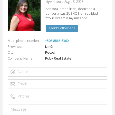
Agent since Aug 15, 2021
Asesora Inmobiliaria, dedicada a
convertir sus SUEÑOS en realidad.
"Your Dream is my mission"
Agent’s other Ads
Main phone number
+506 8866-6360
Province
Limón
City
Pococí
Company Name
Ruby Real Estate