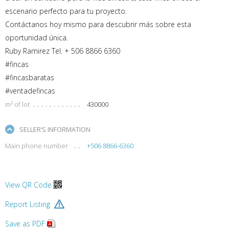
escenario perfecto para tu proyecto.
Contáctanos hoy mismo para descubrir más sobre esta
oportunidad única.
Ruby Ramirez Tel. + 506 8866 6360
#fincas
#fincasbaratas
#ventadefincas
m² of lot
430000
SELLER’S INFORMATION
Main phone number
+506 8866-6360
View QR Code
Report Listing
Save as PDF