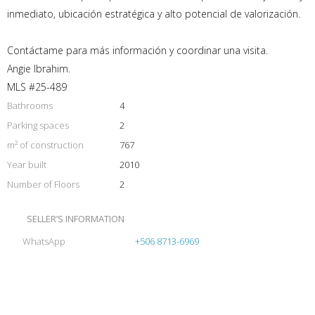
inmediato, ubicación estratégica y alto potencial de valorización.
Contáctame para más información y coordinar una visita.
Angie Ibrahim.
MLS #25-489
Bathrooms
4
Parking spaces
2
m² of construction
767
Year built
2010
Number of Floors
2
SELLER’S INFORMATION
WhatsApp
+506 8713-6969