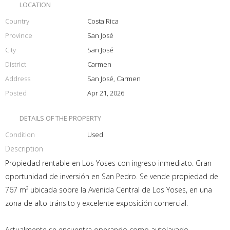
LOCATION
Country
Costa Rica
Province
San José
City
San José
District
Carmen
Address
San José, Carmen
Posted
Apr 21, 2026
DETAILS OF THE PROPERTY
Condition
Used
Description
Propiedad rentable en Los Yoses con ingreso inmediato. Gran
oportunidad de inversión en San Pedro. Se vende propiedad de
767 m² ubicada sobre la Avenida Central de Los Yoses, en una
zona de alto tránsito y excelente exposición comercial.
Actualmente se encuentra operando como autolavado,