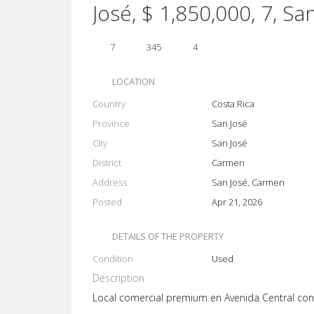
José, $ 1,850,000, 7, Sa
7
345
4
LOCATION
Country
Costa Rica
Province
San José
City
San José
District
Carmen
Address
San José, Carmen
Posted
Apr 21, 2026
DETAILS OF THE PROPERTY
Condition
Used
Description
Local comercial premium en Avenida Central co