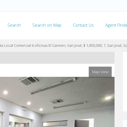
Search
Search on Map
Contact Us
Agent Find
a Local Comercial 6 oficinas El Carmen, San José, $ 1,850,000, 7, San José, S
Map View