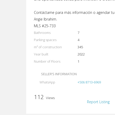
Contáctame para más información o agendar tu v
Angie Ibrahim.
MLS #25-733
Bathrooms
7
Parking spaces
4
m² of construction
345
Year built
2022
Number of Floors
1
SELLER’S INFORMATION
WhatsApp
+506 8713-6969
112
Views
Report Listing