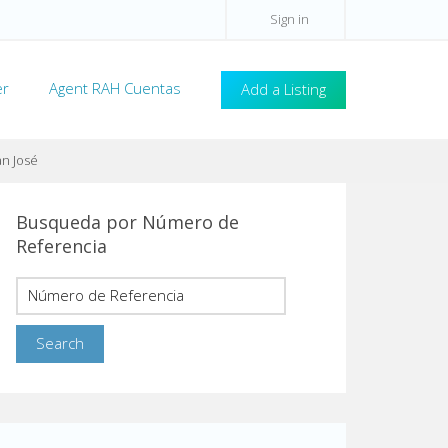
Sign in
er
Agent RAH Cuentas
Add a Listing
an José
Busqueda por Número de
Referencia