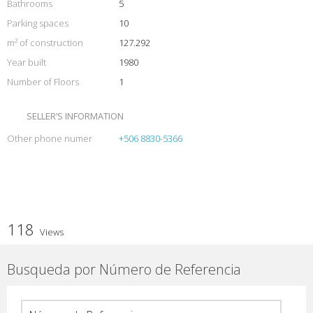
Bathrooms
5
Parking spaces
10
m² of construction
127.292
Year built
1980
Number of Floors
1
SELLER’S INFORMATION
Other phone numer
+506 8830-5366
118
Views
Busqueda por Número de Referencia