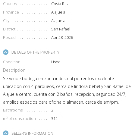
Country
Costa Rica
Province
Alajuela
City
Alajuela
District
San Rafael
Posted
Apr 28, 2026
DETAILS OF THE PROPERTY
Condition
Used
Description
Se vende bodega en zona industrial potrerillos excelente
ubicacion con 4 parqueos, cerca de lindora bebel y San Rafael de
Alajuela centro. cuenta con 2 baños, recepcion, seguridad 24/7,
amplios espacios para oficina o almacen, cerca de am/pm.
Bathrooms
2
m² of construction
312
SELLER’S INFORMATION