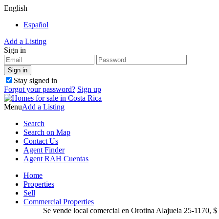
English
Español
Add a Listing
Sign in
Stay signed in
Forgot your password?
Sign up
Menu
Add a Listing
Search
Search on Map
Contact Us
Agent Finder
Agent RAH Cuentas
Home
Properties
Sell
Commercial Properties
Se vende local comercial en Orotina Alajuela 25-1170, $ 