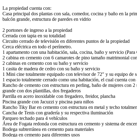
La propiedad cuenta con:
Casa principal dos plantas con sala, comedor, cocina y baño en la prime
balcón grande, estructura de paredes en vidrio
2 portones de ingreso a la propiedad
Cerrada con tapia en su totalidad
Circuito cerrado de televisión en diferentes puntos de la propiedad
Cerca eléctrica en todo el perímetro.
1 apartamento con una habitación, sala, cocina, baño y servicio (Para 
2 cabina en cemento con 6 camarotes de pino tamaño matrimonial con
2 cabinas en cemento con su baño y servicio
1 casita de madera de cedro con su baño y servicio
1 Mini cine totalmente equipado con televisor de 72" y su equipo de 
1 espacio totalmente cerrado como una habitación, el cual cuenta con 
Rancho de cemento con estructura en perling, baño de mujeres con 2 se
grande con dos plantillas, dos fregaderos
Parrilla en acero inoxidable con fregadero, freidor, plancha
Piscina grande con Jacuzzi y piscina para niños
Rancho Tiky Bar en cemento con estructura en metal y techo totalmen
Cancha de Tenis con gradería y su respectiva iluminación
Parqueo techado para 4 vehículos
Área de Fogata redonda con estructura en cemento y sistema de encend
Bodega subterránea en cemento para materiales
Bodega en cemento para diferentes usos