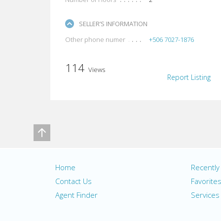
SELLER’S INFORMATION
Other phone numer
+506 7027-1876
114
Views
Report Listing
Home
Recentl
Contact Us
Favorite
Agent Finder
Services