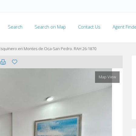
Search
Search on Map
Contact Us
Agent Find
 Esquinero en Montes de Oca-San Pedro. RAH 26-1870
Map View