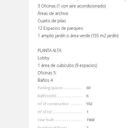
3 Oficinas (1 con aire acondicionado)
Áreas de archivo
Cuarto de pilas
12 Espacios de parqueo
1 amplio jardín o área verde (155 m2 jardín)
PLANTA ALTA:
Lobby
1 área de cubículos (9 espacios)
Oficinas 5
Baños 4
Parking spaces
60
Bathrooms
6
m² of construction
552
m² of lot
1
Year built
1968
Number of Floors
2