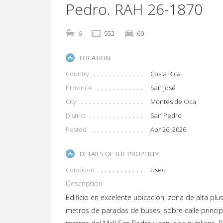
Pedro. RAH 26-1870
6
552
60
LOCATION
Country
Costa Rica
Province
San José
City
Montes de Oca
District
San Pedro
Posted
Apr 26, 2026
DETAILS OF THE PROPERTY
Condition
Used
Description
Edificio en excelente ubicación, zona de alta plu
metros de paradas de buses, sobre calle princip