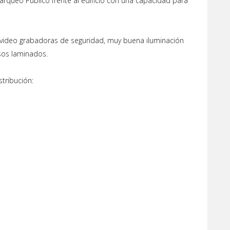
Parqueo Público frente al edificio con una capacidad para
y video grabadoras de seguridad, muy buena iluminación
isos laminados.
stribución: