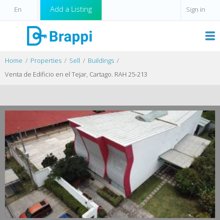
Add a Listing
Sign in
Home
Properties
Sell
Buildings
Venta de Edificio en el Tejar, Cartago. RAH 25-213