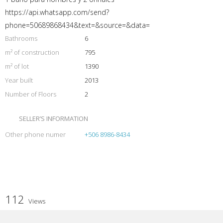
https://api.whatsapp.com/send?
phone=50689868434&text=&source=&data=
Bathrooms
6
m² of construction
795
m² of lot
1390
Year built
2013
Number of Floors
2
SELLER’S INFORMATION
Other phone numer
+506 8986-8434
112
Views