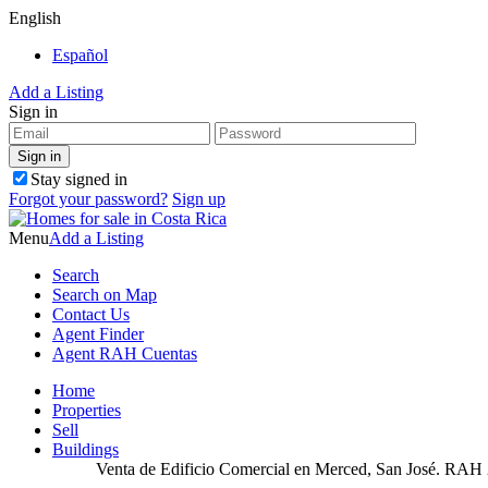
English
Español
Add a Listing
Sign in
Stay signed in
Forgot your password?
Sign up
Menu
Add a Listing
Search
Search on Map
Contact Us
Agent Finder
Agent RAH Cuentas
Home
Properties
Sell
Buildings
Venta de Edificio Comercial en Merced, San José. RAH