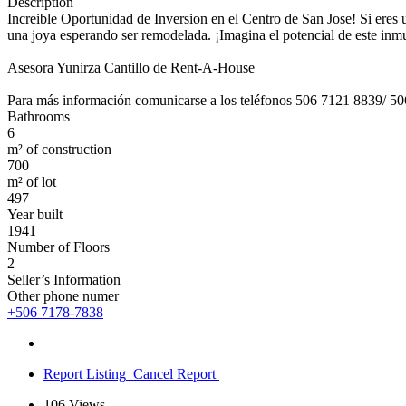
Description
Increi­ble Oportunidad de Inversion en el Centro de San Jose! Si eres 
una joya esperando ser remodelada. ¡Imagina el potencial de este inm
Asesora Yunirza Cantillo de Rent-A-House
Para más información comunicarse a los teléfonos 506 7121 8839/ 50
Bathrooms
6
m² of construction
700
m² of lot
497
Year built
1941
Number of Floors
2
Seller’s Information
Other phone numer
+506 7178-7838
Report Listing
Cancel Report
106
Views