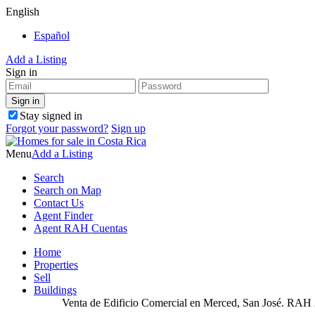
English
Español
Add a Listing
Sign in
Stay signed in
Forgot your password?
Sign up
Menu
Add a Listing
Search
Search on Map
Contact Us
Agent Finder
Agent RAH Cuentas
Home
Properties
Sell
Buildings
Venta de Edificio Comercial en Merced, San José. RAH