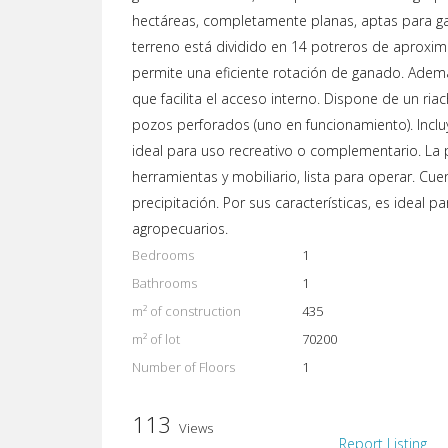
hectáreas, completamente planas, aptas para gan
terreno está dividido en 14 potreros de aprox
permite una eficiente rotación de ganado. Adem
que facilita el acceso interno. Dispone de un riachu
pozos perforados (uno en funcionamiento). Incluy
ideal para uso recreativo o complementario. La
herramientas y mobiliario, lista para operar. C
precipitación. Por sus características, es ideal p
agropecuarios.
Bedrooms
1
Bathrooms
1
m² of construction
435
m² of lot
70200
Number of Floors
1
113
Views
Report Listing