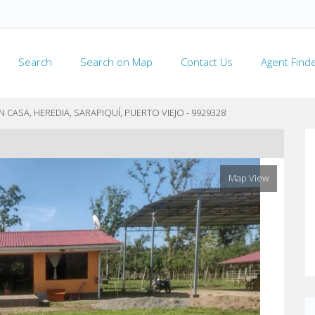
Search
Search on Map
Contact Us
Agent Find
 CASA, HEREDIA, SARAPIQUÍ, PUERTO VIEJO - 9929328
Map View