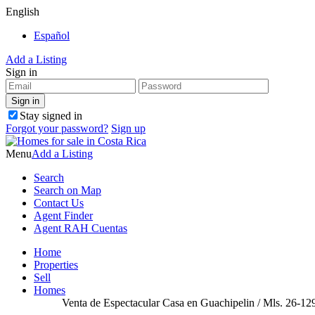
English
Español
Add a Listing
Sign in
Stay signed in
Forgot your password?
Sign up
Menu
Add a Listing
Search
Search on Map
Contact Us
Agent Finder
Agent RAH Cuentas
Home
Properties
Sell
Homes
Venta de Espectacular Casa en Guachipelin / Mls. 26-