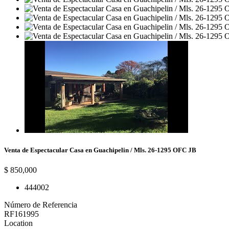
Venta de Espectacular Casa en Guachipelin / Mls. 26-1295 OFC JB
$ 850,000
4
4
400
2
Número de Referencia
RF161995
Location