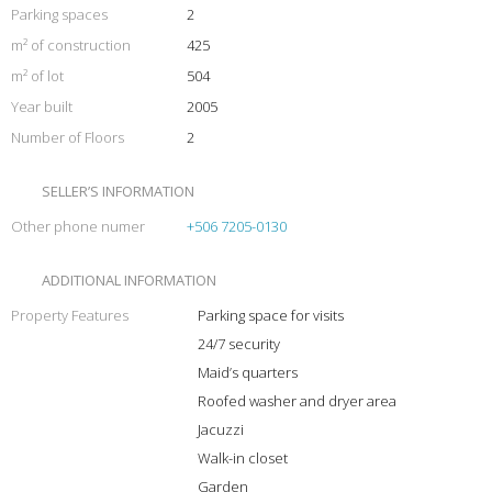
Parking spaces
2
m² of construction
425
m² of lot
504
Year built
2005
Number of Floors
2
SELLER’S INFORMATION
Other phone numer
+506 7205-0130
ADDITIONAL INFORMATION
Property Features
Parking space for visits
24/7 security
Maid’s quarters
Roofed washer and dryer area
Jacuzzi
Walk-in closet
Garden