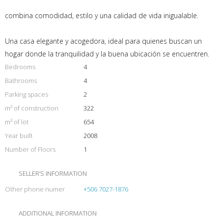
combina comodidad, estilo y una calidad de vida inigualable.
Una casa elegante y acogedora, ideal para quienes buscan un
hogar donde la tranquilidad y la buena ubicación se encuentren.
Bedrooms
4
Bathrooms
4
Parking spaces
2
m² of construction
322
m² of lot
654
Year built
2008
Number of Floors
1
SELLER’S INFORMATION
Other phone numer
+506 7027-1876
ADDITIONAL INFORMATION