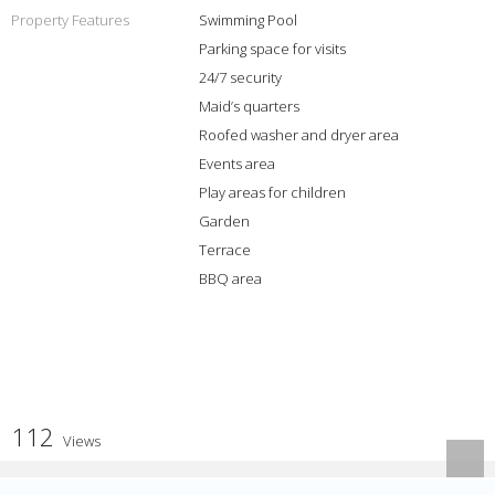
Property Features
Swimming Pool
Parking space for visits
24/7 security
Maid’s quarters
Roofed washer and dryer area
Events area
Play areas for children
Garden
Terrace
BBQ area
112
Views