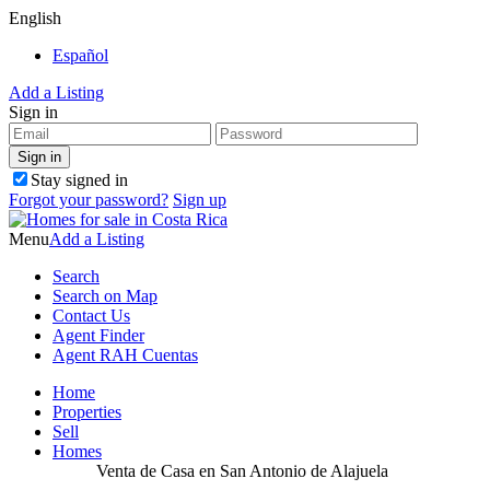
English
Español
Add a Listing
Sign in
Stay signed in
Forgot your password?
Sign up
Menu
Add a Listing
Search
Search on Map
Contact Us
Agent Finder
Agent RAH Cuentas
Home
Properties
Sell
Homes
Venta de Casa en San Antonio de Alajuela