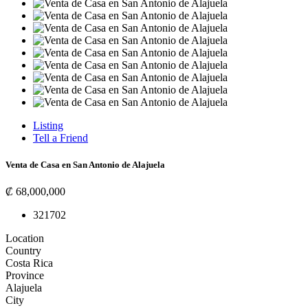
Listing
Tell a Friend
Venta de Casa en San Antonio de Alajuela
₡ 68,000,000
3
2
170
2
Location
Country
Costa Rica
Province
Alajuela
City