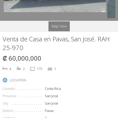
Map View
Venta de Casa en Pavas, San José. RAH
25-970
₡ 60,000,000
4
2
175
1
LOCATION
Country
Costa Rica
Province
San José
City
San José
District
Pavas
Address
2