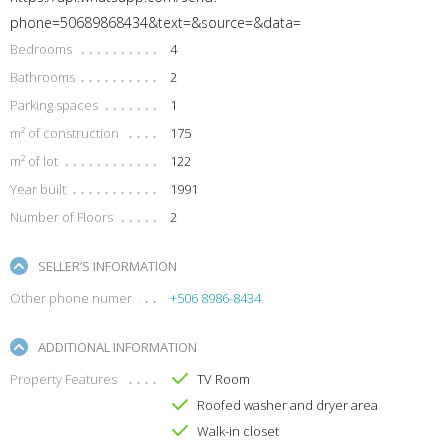
phone=50689868434&text=&source=&data=
Bedrooms
4
Bathrooms
2
Parking spaces
1
m² of construction
175
m² of lot
122
Year built
1991
Number of Floors
2
SELLER’S INFORMATION
Other phone numer
+506 8986-8434
ADDITIONAL INFORMATION
Property Features
TV Room
Roofed washer and dryer area
Walk-in closet