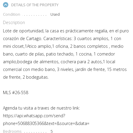
DETAILS OF THE PROPERTY
Condition
Used
Description
Lote de oportunidad, la casa es prácticamente regalía, en el puro
corazón de Cartago. Características: 3 cuartos amplios, 1 con
mini closet,1Atico amplio,1 oficina, 2 banos completos , medio
bano, cuarto de pilas, patio techado, 1 cocina, 1 comedor
amplio,bodega de alimentos, cochera para 2 autos,1 local
comercial con medio bano, 3 niveles, jardín de frente, 15 metros
de frente, 2 bodeguitas.
MLS #26-558
Agenda tu visita a traves de nuestro link:
https://api.whatsapp.com/send?
phone=50688305366&text=&source=&data=
Bedrooms
5