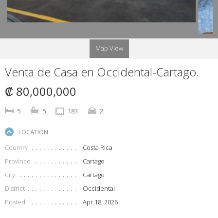
Map View
Venta de Casa en Occidental-Cartago.
₡ 80,000,000
5
5
183
2
LOCATION
Country
Costa Rica
Province
Cartago
City
Cartago
District
Occidental
Posted
Apr 18, 2026