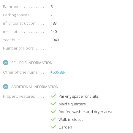
Bathrooms
5
Parking spaces
2
m² of construction
183
m² of lot
240
Year built
1940
Number of Floors
1
SELLER’S INFORMATION
Other phone numer
+506 88-
ADDITIONAL INFORMATION
Property Features
Parking space for visits
Maid’s quarters
Roofed washer and dryer area
Walk-in closet
Garden