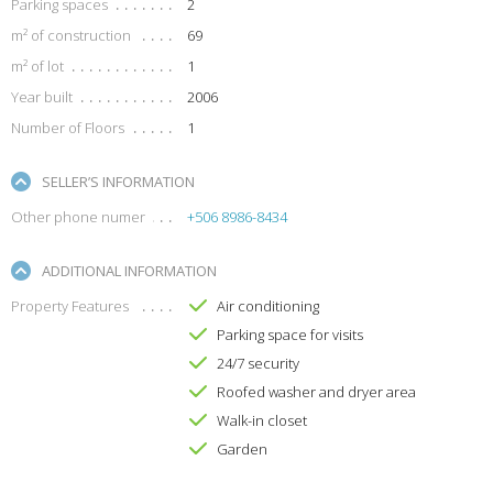
Parking spaces
2
m² of construction
69
m² of lot
1
Year built
2006
Number of Floors
1
SELLER’S INFORMATION
Other phone numer
+506 8986-8434
ADDITIONAL INFORMATION
Property Features
Air conditioning
Parking space for visits
24/7 security
Roofed washer and dryer area
Walk-in closet
Garden