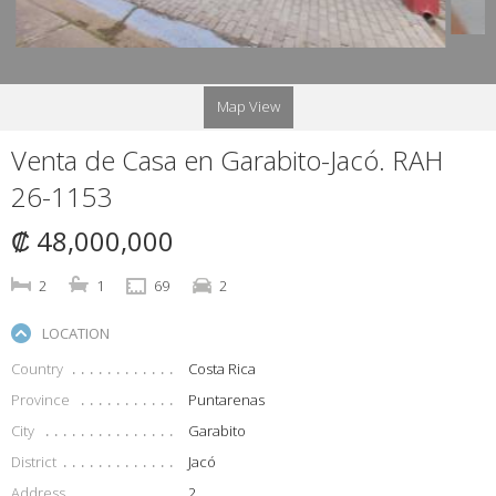
Map View
Venta de Casa en Garabito-Jacó. RAH
26-1153
₡ 48,000,000
2
1
69
2
LOCATION
Country
Costa Rica
Province
Puntarenas
City
Garabito
District
Jacó
Address
2