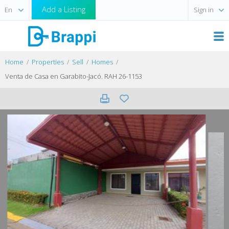
Add a Listing
Sign in
Home
Properties
Sell
Homes
Venta de Casa en Garabito-Jacó. RAH 26-1153