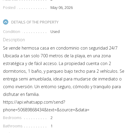
Posted
May 06, 2026
DETAILS OF THE PROPERTY
Condition
Used
Description
Se vende hermosa casa en condominio con seguridad 24/7
Ubicada a tan solo 700 metros de la playa, en una zona
estratégica y de fácil acceso. La propiedad cuenta con 2
dormitorios, 1 baño, y parqueo bajo techo para 2 vehículos. Se
entrega semi amueblada, ideal para mudarse de inmediato o
como inversión. Un entorno seguro, cómodo y tranquilo para
disfrutar en familia.
https://api.whatsapp.com/send?
phone=50689868434&text=&source=&data=
Bedrooms
2
Bathrooms
1