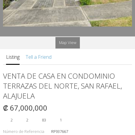
Map View
Listing
Tell a Friend
VENTA DE CASA EN CONDOMINIO
TERRAZAS DEL NORTE, SAN RAFAEL,
ALAJUELA
₡ 67,000,000
2
2
83
1
Número de Referencia
RF937667