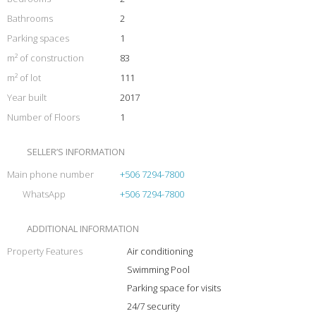
Bathrooms
2
Parking spaces
1
m² of construction
83
m² of lot
111
Year built
2017
Number of Floors
1
SELLER’S INFORMATION
Main phone number
+506 7294-7800
WhatsApp
+506 7294-7800
ADDITIONAL INFORMATION
Property Features
Air conditioning
Swimming Pool
Parking space for visits
24/7 security