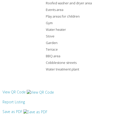
Roofed washer and dryer area
Events area
Play areas for children
Gym
Water heater
Stove
Garden
Terrace
BBQ area
Cobblestone streets
Water treatment plant
View QR Code
Report Listing
Save as PDF