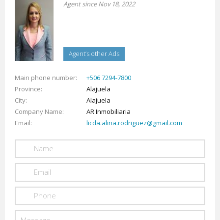
Agent since Nov 18, 2022
Agent’s other Ads
Main phone number
+506 7294-7800
Province
Alajuela
City
Alajuela
Company Name
AR Inmobiliaria
Email
licda.alina.rodriguez@gmail.com