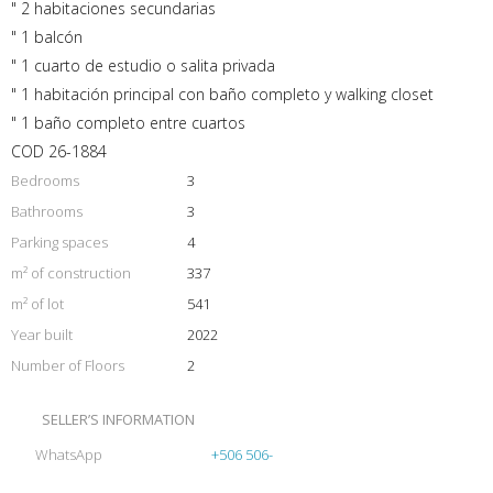
" 2 habitaciones secundarias
" 1 balcón
" 1 cuarto de estudio o salita privada
" 1 habitación principal con baño completo y walking closet
" 1 baño completo entre cuartos
COD 26-1884
Bedrooms
3
Bathrooms
3
Parking spaces
4
m² of construction
337
m² of lot
541
Year built
2022
Number of Floors
2
SELLER’S INFORMATION
WhatsApp
+506 506-