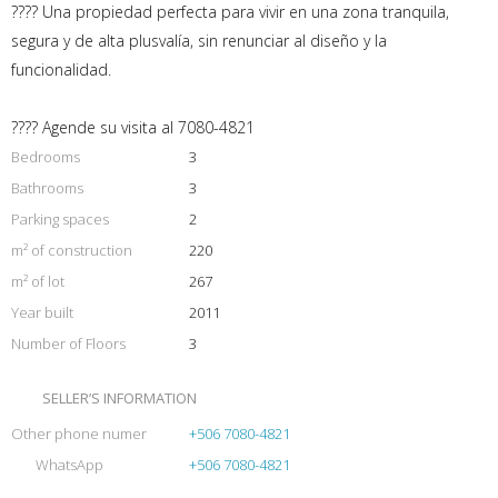
???? Una propiedad perfecta para vivir en una zona tranquila,
segura y de alta plusvalía, sin renunciar al diseño y la
funcionalidad.
???? Agende su visita al 7080-4821
Bedrooms
3
Bathrooms
3
Parking spaces
2
m² of construction
220
m² of lot
267
Year built
2011
Number of Floors
3
SELLER’S INFORMATION
Other phone numer
+506 7080-4821
WhatsApp
+506 7080-4821