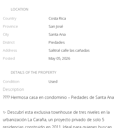
LOCATION
Country
Costa Rica
Province
San José
City
Santa Ana
District
Piedades
Address
Salitral calle las cañadas
Posted
May 05, 2026
DETAILS OF THE PROPERTY
Condition
Used
Description
???? Hermosa casa en condominio – Piedades de Santa Ana
✨ Descubrí esta exclusiva townhouse de tres niveles en la
urbanización La Caraña, un proyecto privado de solo 5
residencias construido en 2011. Ideal para quienes buscan