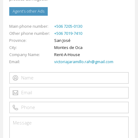
Agent’s other Ads
Main phone number
+506 7205-0130
Other phone number
+506 7019-7410
Province
San José
City
Montes de Oca
Company Name
Rent-A-House
Email
victoriajaramillo.rah@gmail.com