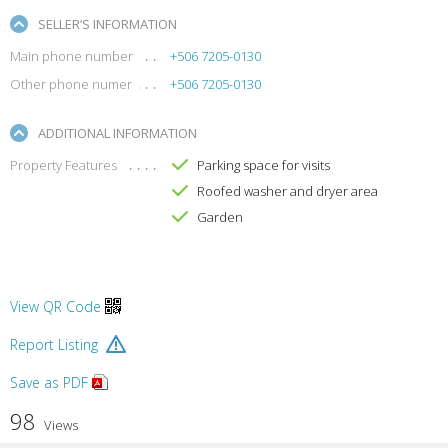
SELLER’S INFORMATION
Main phone number
+506 7205-0130
Other phone numer
+506 7205-0130
ADDITIONAL INFORMATION
Property Features
Parking space for visits
Roofed washer and dryer area
Garden
View QR Code
Report Listing
Save as PDF
98
Views