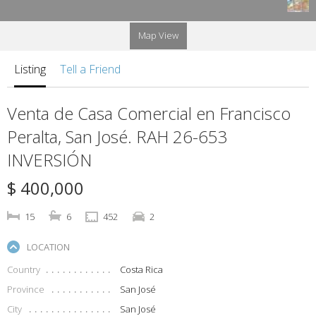
Map View
Listing
Tell a Friend
Venta de Casa Comercial en Francisco
Peralta, San José. RAH 26-653
INVERSIÓN
$ 400,000
15
6
452
2
LOCATION
Country
Costa Rica
Province
San José
City
San José