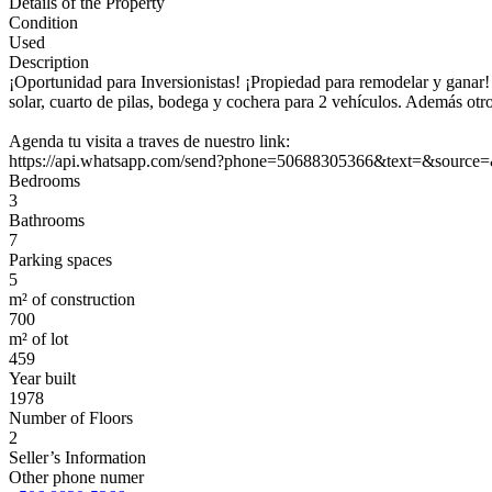
Details of the Property
Condition
Used
Description
¡Oportunidad para Inversionistas! ¡Propiedad para remodelar y ganar! 
solar, cuarto de pilas, bodega y cochera para 2 vehículos. Además otro
Agenda tu visita a traves de nuestro link:
https://api.whatsapp.com/send?phone=50688305366&text=&source
Bedrooms
3
Bathrooms
7
Parking spaces
5
m² of construction
700
m² of lot
459
Year built
1978
Number of Floors
2
Seller’s Information
Other phone numer