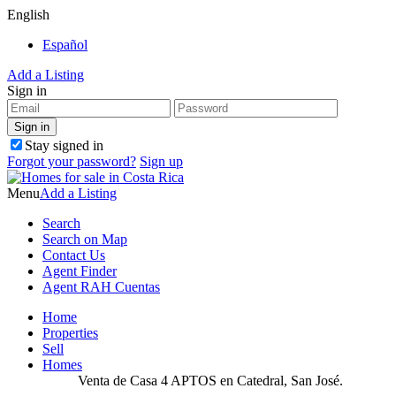
English
Español
Add a Listing
Sign in
Stay signed in
Forgot your password?
Sign up
Menu
Add a Listing
Search
Search on Map
Contact Us
Agent Finder
Agent RAH Cuentas
Home
Properties
Sell
Homes
Venta de Casa 4 APTOS en Catedral, San José.