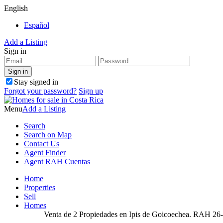
English
Español
Add a Listing
Sign in
Stay signed in
Forgot your password?
Sign up
Menu
Add a Listing
Search
Search on Map
Contact Us
Agent Finder
Agent RAH Cuentas
Home
Properties
Sell
Homes
Venta de 2 Propiedades en Ipis de Goicoechea. RAH 26