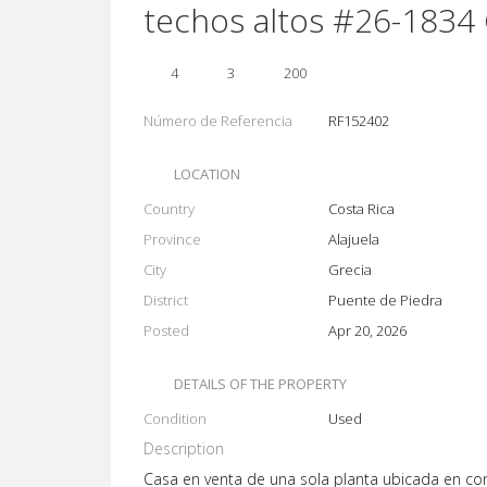
techos altos #26-1834
4
3
200
Número de Referencia
RF152402
LOCATION
Country
Costa Rica
Province
Alajuela
City
Grecia
District
Puente de Piedra
Posted
Apr 20, 2026
DETAILS OF THE PROPERTY
Condition
Used
Description
Casa en venta de una sola planta ubicada en con