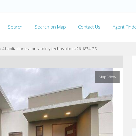
Search
Search on Map
Contact Us
Agent Find
4 habitaciones con jardín y techos altos #26-1834 GS
Map View