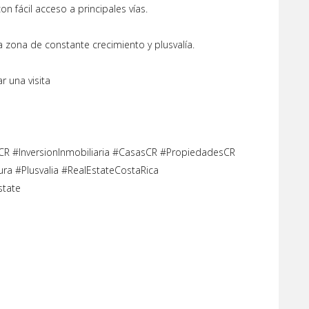
n fácil acceso a principales vías.
na zona de constante crecimiento y plusvalía.
 una visita
CR #InversionInmobiliaria #CasasCR #PropiedadesCR
a #Plusvalia #RealEstateCostaRica
state