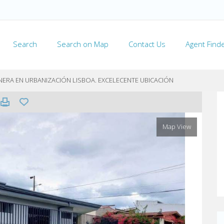
Search
Search on Map
Contact Us
Agent Find
NERA EN URBANIZACIÓN LISBOA. EXCELECENTE UBICACIÓN
Map View