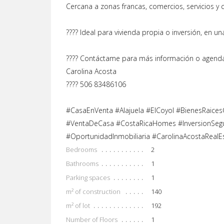
Cercana a zonas francas, comercios, servicios y co
???? Ideal para vivienda propia o inversión, en u
???? Contáctame para más información o agendar
Carolina Acosta
???? 506 83486106
#CasaEnVenta #Alajuela #ElCoyol #BienesRaices
#VentaDeCasa #CostaRicaHomes #InversionSegur
#OportunidadInmobiliaria #CarolinaAcostaRealE
Bedrooms
2
Bathrooms
1
Parking spaces
1
m² of construction
140
m² of lot
192
Number of Floors
1