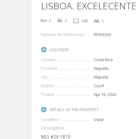
LISBOA. EXCELECENTE
2
1
140
1
Número de Referencia
RF333263
LOCATION
Country
Costa Rica
Province
Alajuela
City
Alajuela
District
Coyol
Posted
Apr 16, 2026
DETAILS OF THE PROPERTY
Condition
Used
Description
MLS #26-1819