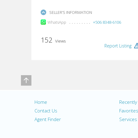
SELLER’S INFORMATION
WhatsApp
+506 8348-6106
152
Views
Report Listing
Home
Recentl
Contact Us
Favorite
Agent Finder
Services