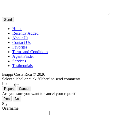
Home
Recently Added
About Us
Contact Us
Favorites
Terms and Conditions
Agent Finder
Services
Testimonials
Brappi Costa Rica © 2026
Select a label or click "Other" to send comments
Loading...
Are you sure you want to cancel your report?
Sign in
Username