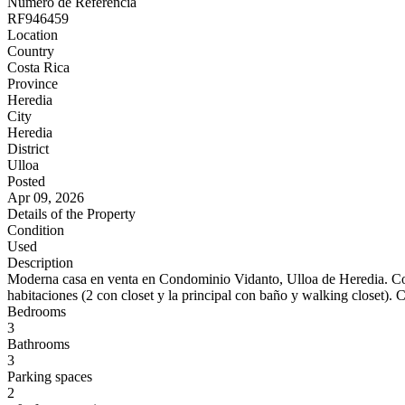
Número de Referencia
RF946459
Location
Country
Costa Rica
Province
Heredia
City
Heredia
District
Ulloa
Posted
Apr 09, 2026
Details of the Property
Condition
Used
Description
Moderna casa en venta en Condominio Vidanto, Ulloa de Heredia. Const
habitaciones (2 con closet y la principal con baño y walking closet). 
Bedrooms
3
Bathrooms
3
Parking spaces
2