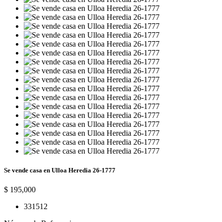
Se vende casa en Ulloa Heredia 26-1777
$ 195,000
3
3
151
2