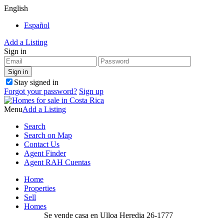
English
Español
Add a Listing
Sign in
Stay signed in
Forgot your password?
Sign up
Menu
Add a Listing
Search
Search on Map
Contact Us
Agent Finder
Agent RAH Cuentas
Home
Properties
Sell
Homes
Se vende casa en Ulloa Heredia 26-1777